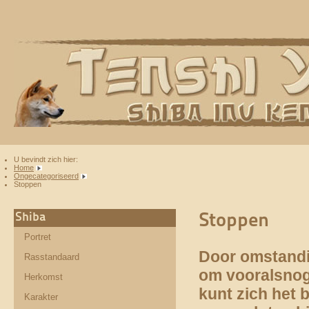
U bevindt zich hier:
Home
Ongecategoriseerd
Stoppen
Stoppen
Shiba
Portret
Door omstandi
Rasstandaard
om vooralsnog
Herkomst
kunt zich het 
Karakter